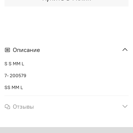
Описание
S S MM L
7- 200579
SS MM L
Отзывы