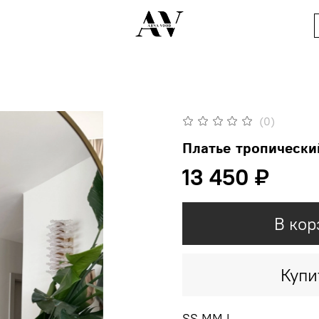
(0)
Платье тропически
13 450 ₽
В кор
Купи
SS MM L