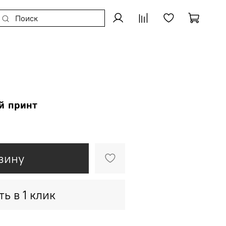
й принт
зину
ть в 1 клик