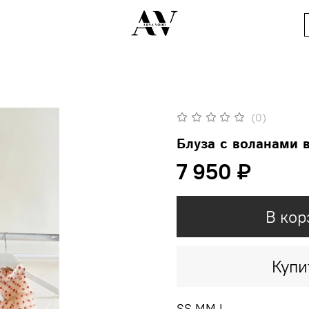
(0)
Блуза с воланами 
7 950 ₽
В кор
Купи
SS MM L